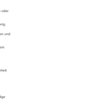
n oder
ung,
den und
dem
rkeit
lige