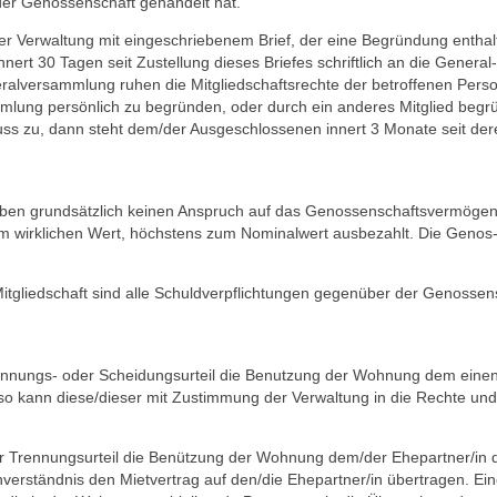
 der Genossenschaft gehandelt hat.
der Verwaltung mit eingeschriebenem Brief, der eine Begründung enthal
nert 30 Tagen seit Zustellung dieses Briefes schriftlich an die General­
ralversammlung ruhen die Mitgliedschaftsrechte der betroffenen Pers
mmlung persönlich zu begründen, oder durch ein anderes Mitglied begr
s zu, dann steht dem/der Ausgeschlossenen innert 3 Monate seit der
ben grundsätzlich keinen Anspruch auf das Genos­sen­schaftsvermöge
um wirklichen Wert, höchstens zum Nominalwert ausbezahlt. Die Genos
tgliedschaft sind alle Schuldverpflichtungen gegenüber der Genossen
rennungs- oder Scheidungsurteil die Benutzung der Woh­nung dem eine
, so kann diese/dieser mit Zustimmung der Verwaltung in die Rechte und
er Trennungsurteil die Benützung der Wohnung dem/der Ehepartner/in 
nverständnis den Mietvertrag auf den/die Ehepartner/in übertragen. Ei