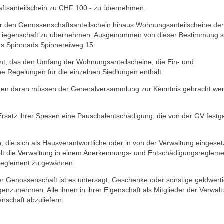
ftsanteilschein zu CHF 100.- zu übernehmen.
über den Genossenschaftsanteilschein hinaus Wohnungsanteilscheine der
n Liegenschaft zu übernehmen. Ausgenommen von dieser Bestimmung s
s Spinnrads Spinnereiweg 15.
ent, das den Umfang der Wohnungsanteilscheine, die Ein- und
che Regelungen für die einzelnen Siedlungen enthält
ungen daran müssen der Generalversammlung zur Kenntnis gebracht we
Ersatz ihrer Spesen eine Pauschalentschädigung, die von der GV festg
 die sich als Hausverantwortliche oder in von der Verwaltung eingeset
lt die Verwaltung in einem Anerkennungs- und Entschädigungsregleme
 Reglement zu gewähren.
er Genossenschaft ist es untersagt, Geschenke oder sonstige geldwert
nzunehmen. Alle ihnen in ihrer Eigenschaft als Mitglieder der Verwal
schaft abzuliefern.