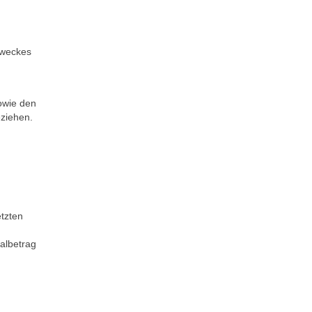
Zweckes
owie den
ziehen.
tzten
albetrag