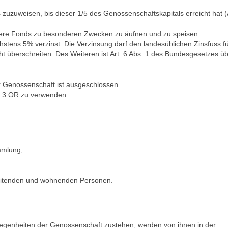
zuzu­weisen, bis dieser 1/5 des Genossenschaftskapitals erreicht hat (
tere Fonds zu besonderen Zwecken zu äufnen und zu speisen.
stens 5% verzinst. Die Verzinsung darf den landesüblichen Zinsfuss f
ht überschreiten. Des Weiteren ist Art. 6 Abs. 1 des Bundesgesetzes üb
er Genossenschaft ist ausgeschlossen.
s. 3 OR zu verwenden.
mmlung;
eitenden und wohnenden Personen.
le­genheiten der Genossenschaft zustehen, werden von ihnen in der