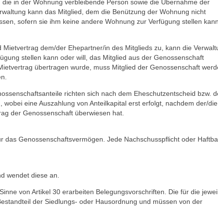
ch die in der Wohnung verbleibende Person sowie die Übernahme der
erwaltung kann das Mitglied, dem die Benützung der Wohnung nicht
sen, sofern sie ihm keine andere Wohnung zur Verfügung stellen kan
 Mietvertrag dem/der Ehepartner/in des Mitglieds zu, kann die Verwalt
gung stellen kann oder will, das Mitglied aus der Genossenschaft
r Mietvertrag übertragen wurde, muss Mitglied der Genossenschaft wer
en.
nossenschaftsanteile richten sich nach dem Eheschutz­entscheid bzw. 
 wobei eine Auszahlung von Anteilkapital erst erfolgt, nachdem der/die
rag der Genossenschaft überwiesen hat.
nur das Genossenschaftsvermögen. Jede Nachschusspflicht oder Haftba
nd wendet diese an.
e von Artikel 30 erarbeiten Belegungsvorschriften. Die für die jewei
Bestandteil der Siedlungs- oder Hausordnung und müssen von der