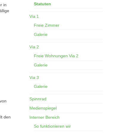
Statuten
r in
llige
Via 1
Freie Zimmer
Galerie
Via 2
Freie Wohnungen Via 2
Galerie
Via 3
Galerie
Spinnrad
 von
Medienspiegel
lt den
Interner Bereich
So funktionieren wir