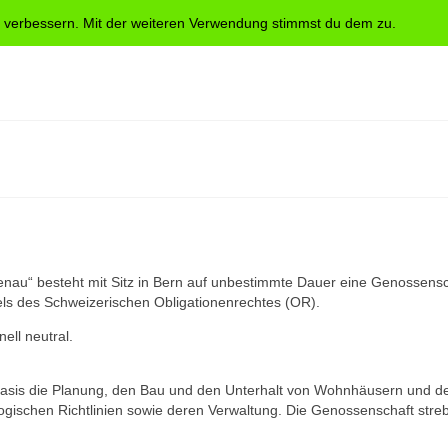
u verbessern. Mit der weiteren Verwendung stimmst du dem zu.
nau“ besteht mit Sitz in Bern auf unbestimmte Dauer eine Genossensc
tels des Schweizerischen Obligationenrechtes (OR).
nell neutral.
asis die Planung, den Bau und den Unterhalt von Wohn­häusern und d
ischen Richt­linien sowie deren Verwaltung. Die Genossenschaft stre