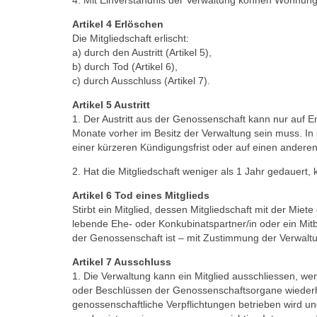
4. Mit Einverständnis der Verwaltung können Wohnungs
Artikel 4 Erlöschen
Die Mitgliedschaft erlischt:
a) durch den Austritt (Artikel 5),
b) durch Tod (Artikel 6),
c) durch Ausschluss (Artikel 7).
Artikel 5 Austritt
1. Der Austritt aus der Genossenschaft kann nur auf En
Monate vorher im Besitz der Verwaltung sein muss. In
einer kürzeren Kündigungsfrist oder auf einen anderen
2. Hat die Mitgliedschaft weniger als 1 Jahr gedauert,
Artikel 6 Tod eines Mitglieds
Stirbt ein Mitglied, dessen Mitgliedschaft mit der Mi
lebende Ehe- oder Konkubi­nats­partner/in oder ein Mit
der Genos­senschaft ist – mit Zustimmung der Verwaltun
Artikel 7 Ausschluss
1. Die Verwaltung kann ein Mitglied ausschliessen, we
oder Beschlüssen der Genossenschaftsorgane wiederho
genossenschaftliche Verpflich­tungen betrieben wird u