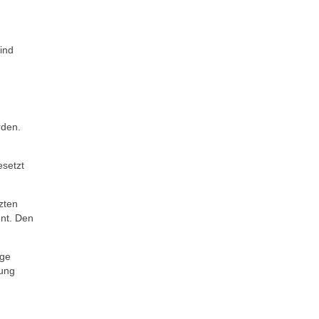
ind
rden.
esetzt
zten
nt. Den
ige
tung