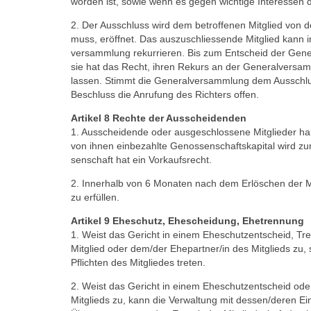
worden ist, sowie wenn es gegen wich­tige Interessen
2. Der Ausschluss wird dem betroffenen Mitglied von 
muss, eröffnet. Das auszu­schliessende Mitglied kann in
versammlung rekurrieren. Bis zum Entscheid der Gene
sie hat das Recht, ihren Rekurs an der Generalversa
lassen. Stimmt die Generalversammlung dem Ausschlus
Beschluss die Anrufung des Richters offen.
Artikel 8 Rechte der Ausscheidenden
1. Ausscheidende oder ausgeschlossene Mitglieder ha
von ihnen einbezahlte Genossenschaftskapital wird z
senschaft hat ein Vorkaufsrecht.
2. Innerhalb von 6 Monaten nach dem Erlöschen der Mi
zu erfüllen.
Artikel 9 Eheschutz, Ehescheidung, Ehetrennung
1. Weist das Gericht in einem Eheschutzentscheid, T
Mitglied oder dem/der Ehe­partner/in des Mitglieds zu
Pflichten des Mitgliedes treten.
2. Weist das Gericht in einem Eheschutzentscheid od
Mitglieds zu, kann die Verwaltung mit dessen/deren Ei