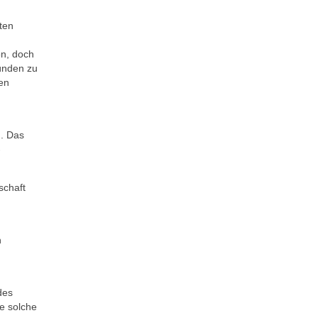
ten
on, doch
ünden zu
en
n. Das
­
schaft
n
des
ne solche