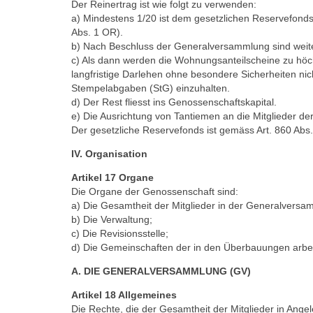
Der Reinertrag ist wie folgt zu verwenden:
a) Mindestens 1/20 ist dem gesetzlichen Reservefonds 
Abs. 1 OR).
b) Nach Beschluss der Generalversammlung sind wei­
c) Als dann werden die Wohnungsanteilscheine zu höch
langfristige Darlehen ohne besondere Sicherheiten nic
Stempelabgaben (StG) einzuhalten.
d) Der Rest fliesst ins Genossenschaftskapital.
e) Die Ausrichtung von Tantiemen an die Mitglieder d
Der gesetzliche Reservefonds ist gemäss Art. 860 Ab
IV. Organisation
Artikel 17 Organe
Die Organe der Genossenschaft sind:
a) Die Gesamtheit der Mitglieder in der General­versa
b) Die Verwaltung;
c) Die Revisionsstelle;
d) Die Gemeinschaften der in den Überbauungen arb
A. DIE GENERALVERSAMMLUNG (GV)
Artikel 18 Allgemeines
Die Rechte, die der Gesamtheit der Mitglieder in Ange