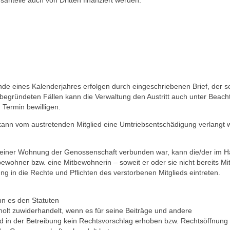
anteile auch von Dritten finanziert werden.
de ei­nes Kalenderjahres erfolgen durch eingeschrie­benen Brief, der 
 begründeten Fällen kann die Verwaltung den Austritt auch unter Beach
 Termin bewilligen.
 kann vom austretenden Mitglied eine Umtriebsentschä­digung ver­langt
ete einer Wohnung der Genossenschaft verbunden war, kann die/der im H
bewohner bzw. eine Mitbewoh­nerin – soweit er oder sie nicht bereits Mit
g in die Rechte und Pflichten des verstorbenen Mitglieds eintreten.
nn es den Statuten
lt zuwiderhandelt, wenn es für seine Beiträge und an­dere
nd in der Betreibung kein Rechtsvorschlag erhoben bzw. Rechtsöffnung e